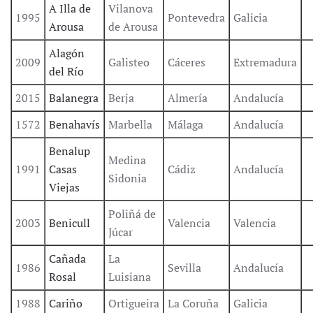
A Illa de
Vilanova
1995
Pontevedra
Galicia
Arousa
de Arousa
Alagón
2009
Galisteo
Cáceres
Extremadura
del Río
2015
Balanegra
Berja
Almería
Andalucía
1572
Benahavís
Marbella
Málaga
Andalucía
Benalup
Medina
1991
Casas
Cádiz
Andalucía
Sidonia
Viejas
Poliñá de
2003
Benicull
Valencia
Valencia
Júcar
Cañada
La
1986
Sevilla
Andalucía
Rosal
Luisiana
1988
Cariño
Ortigueira
La Coruña
Galicia